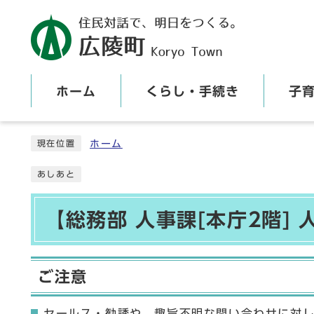
ホーム
くらし・手続き
子
ここから本文です
ホーム
現在位置
あしあと
【総務部 人事課[本庁2階]
ご注意
セールス・勧誘や、趣旨不明な問い合わせに対