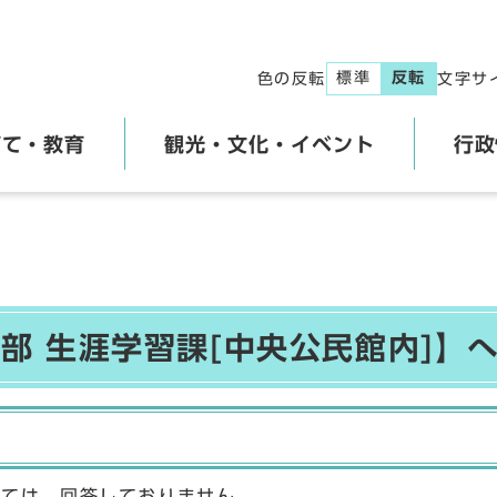
標準
反転
色の反転
文字サ
育て・教育
観光・文化・イベント
行政
部 生涯学習課[中央公民館内]】
しては、回答しておりません。