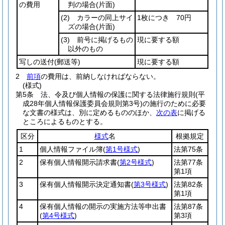
の費用
判の場合
(片面)
(2)
カラーの同上サイ
1枚につき 70円
ズの場合
(片面)
(3)
前号に掲げるもの
現に要する額
以外のもの
写しの送付
(郵送等)
現に要する額
2
前項
の費用は、前納しなければならない。
(様式)
第5条
法、令及び個人情報の保護に関する法律施行規則
(平
成28年個人情報保護委員会規則第3号)
の施行のために必要
な文書の様式は、別に定めるもののほか、
次の表
に掲げる
ところによるものとする。
区分
様式
名
根拠規定
1
個人情報ファイル簿
(
第1号様式
)
法第75条
2
保有個人情報開示請求書
(
第2号様式
)
法第77条
第1項
3
保有個人情報開示決定通知書
(
第3号様式
)
法第82条
第1項
4
保有個人情報の開示の実施方法等申出書
法第87条
(
第4号様式
)
第3項