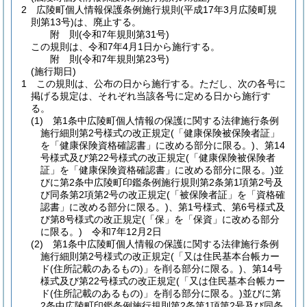
2
広陵町個人情報保護条例施行規則
(平成17年3月広陵町規
則第13号)
は、廃止する。
附
則
(令和7年
規則第31号)
この規則は、令和7年4月1日から施行する。
附
則
(令和7年
規則第23号)
(施行期日)
1
この規則は、公布の日から施行する。
ただし、次の各号に
掲げる規定は、それぞれ当該各号に定める日から施行す
る。
(1)
第1条中広陵町個人情報の保護に関する法律施行条例
施行細則第2号様式の改正規定
(「健康保険被保険者証」
を「健康保険資格確認書」に改める部分に限る。)
、第14
号様式及び第22号様式の改正規定
(「健康保険被保険者
証」を「健康保険資格確認書」に改める部分に限る。)
並
びに第2条中広陵町印鑑条例施行規則第2条第1項第2号及
び同条第2項第2号の改正規定
(「被保険者証」を「資格確
認書」に改める部分に限る。)
、第1号様式、第6号様式及
び第8号様式の改正規定
(「保」を「保資」に改める部分
に限る。)
令和7年12月2日
(2)
第1条中広陵町個人情報の保護に関する法律施行条例
施行細則第2号様式の改正規定
(「又は住民基本台帳カー
ド
(住所記載のあるもの)
」を削る部分に限る。)
、第14号
様式及び第22号様式の改正規定
(「又は住民基本台帳カー
ド
(住所記載のあるもの)
」を削る部分に限る。)
並びに第
2条中広陵町印鑑条例施行規則第2条第1項第2号及び同条