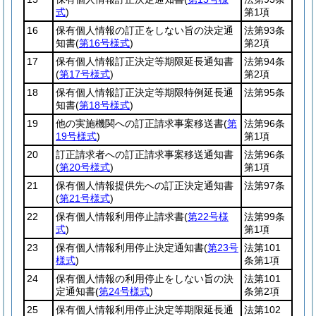
式
)
第1項
16
保有個人情報の訂正をしない旨の決定通
法第93条
知書
(
第16号様式
)
第2項
17
保有個人情報訂正決定等期限延長通知書
法第94条
(
第17号様式
)
第2項
18
保有個人情報訂正決定等期限特例延長通
法第95条
知書
(
第18号様式
)
19
他の実施機関への訂正請求事案移送書
(
第
法第96条
19号様式
)
第1項
20
訂正請求者への訂正請求事案移送通知書
法第96条
(
第20号様式
)
第1項
21
保有個人情報提供先への訂正決定通知書
法第97条
(
第21号様式
)
22
保有個人情報利用停止請求書
(
第22号様
法第99条
式
)
第1項
23
保有個人情報利用停止決定通知書
(
第23号
法第101
様式
)
条第1項
24
保有個人情報の利用停止をしない旨の決
法第101
定通知書
(
第24号様式
)
条第2項
25
保有個人情報利用停止決定等期限延長通
法第102