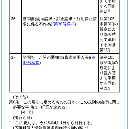
えて準用
する同条
第1項
36
諮問書
(開示請求・訂正請求・利用停止請
法第105
求に係る不作為)
(
第36号様式
)
条第3項の
規定によ
り読み替
えて準用
する同条
第1項
37
諮問をした旨の通知書
(審査請求人等)
(
第
法第105
37号様式
)
条第3項の
規定によ
り読み替
えて準用
する同条
第2項
(その他)
第6条
この規則に定めるもののほか、この規則の施行に関し
必要な事項は、町長が定める。
附
則
(施行期日)
1
この規則は、令和5年4月1日から施行する。
(広陵町個人情報保護条例施行規則の廃止)