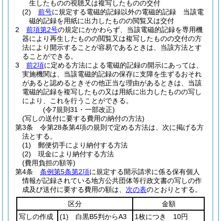
生したものの視聴又は複写したものの交付
(2)
前号
に規定する電磁的記録以外の電磁的記録 当該電
磁的記録を用紙に出力したものの閲覧又は交付
2
前項第2号
の規定にかかわらず、当該電磁的記録を専用機
器により再生したものの閲覧又は複写したものの交付の方
法により開示することが容易であるときは、当該方法とす
ることができる。
3
前2項
に定める方法による電磁的記録の開示にあっては、
実施機関は、当該電磁的記録の保存に支障を生ずるおそれ
があると認めるときその他正当な理由があるときは、当該
電磁的記録を複写したもの又は用紙に出力したものの写し
により、これを行うことができる。
(令7規則31・一部改正)
(写しの送付に要する費用の納付の方法)
第3条
令第28条第4項の規則で定める方法は、次に掲げる方
法とする。
(1)
郵便切手により納付する方法
(2)
現金により納付する方法
(費用負担の額等)
第4条
条例第5条第2項
に規定する開示請求に係る保有個人
情報が記録されている地方公共団体等行政文書の写しの作
成及び送付に要する費用の額は、
次の表
のとおりとする。
区分
金額
写しの作成
(1)
白黒B5判からA3
1枚につき 10円