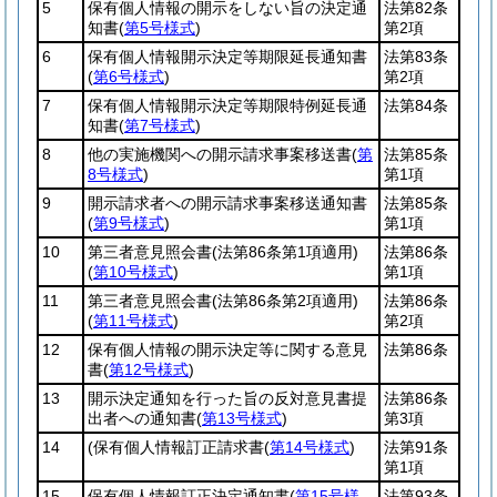
5
保有個人情報の開示をしない旨の決定通
法第82条
知書
(
第5号様式
)
第2項
6
保有個人情報開示決定等期限延長通知書
法第83条
(
第6号様式
)
第2項
7
保有個人情報開示決定等期限特例延長通
法第84条
知書
(
第7号様式
)
8
他の実施機関への開示請求事案移送書
(
第
法第85条
8号様式
)
第1項
9
開示請求者への開示請求事案移送通知書
法第85条
(
第9号様式
)
第1項
10
第三者意見照会書
(法第86条第1項適用)
法第86条
(
第10号様式
)
第1項
11
第三者意見照会書
(法第86条第2項適用)
法第86条
(
第11号様式
)
第2項
12
保有個人情報の開示決定等に関する意見
法第86条
書
(
第12号様式
)
13
開示決定通知を行った旨の反対意見書提
法第86条
出者への通知書
(
第13号様式
)
第3項
14
(保有個人情報訂正請求書
(
第14号様式
)
法第91条
第1項
15
保有個人情報訂正決定通知書
(
第15号様
法第93条