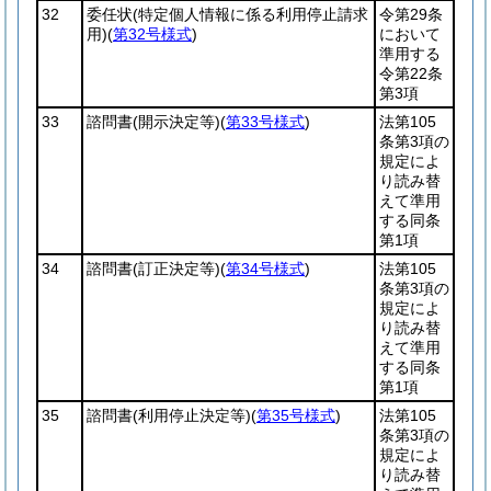
32
委任状
(特定個人情報に係る利用停止請求
令第29条
用)
(
第32号様式
)
において
準用する
令第22条
第3項
33
諮問書
(開示決定等)
(
第33号様式
)
法第105
条第3項の
規定によ
り読み替
えて準用
する同条
第1項
34
諮問書
(訂正決定等)
(
第34号様式
)
法第105
条第3項の
規定によ
り読み替
えて準用
する同条
第1項
35
諮問書
(利用停止決定等)
(
第35号様式
)
法第105
条第3項の
規定によ
り読み替