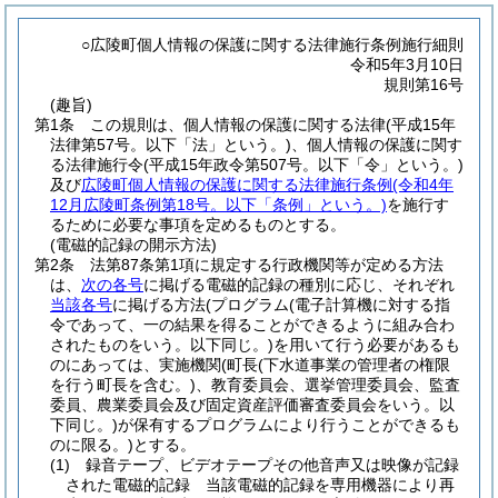
○広陵町個人情報の保護に関する法律施行条例施行細則
令和5年3月10日
規則第16号
(趣旨)
第1条
この規則は、個人情報の保護に関する法律
(平成15年
法律第57号。以下「法」という。)
、個人情報の保護に関す
る法律施行令
(平成15年政令第507号。以下「令」という。)
及び
広陵町個人情報の保護に関する法律施行条例
(令和4年
12月広陵町条例第18号。以下「条例」という。)
を施行す
るために必要な事項を定めるものとする。
(電磁的記録の開示方法)
第2条
法第87条第1項に規定する行政機関等が定める方法
は、
次の各号
に掲げる電磁的記録の種別に応じ、それぞれ
当該各号
に掲げる方法
(プログラム
(電子計算機に対する指
令であって、一の結果を得ることができるように組み合わ
されたものをいう。以下同じ。)
を用いて行う必要があるも
のにあっては、実施機関
(町長
(下水道事業の管理者の権限
を行う町長を含む。)
、教育委員会、選挙管理委員会、監査
委員、農業委員会及び固定資産評価審査委員会をいう。以
下同じ。)
が保有するプログラムにより行うことができるも
のに限る。)
とする。
(1)
録音テープ、ビデオテープその他音声又は映像が記録
された電磁的記録 当該電磁的記録を専用機器により再